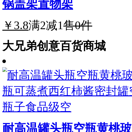
锅盖架置物架
￥3.8
满2减1
售0件
大兄弟创意百货商城
耐高温罐头瓶空瓶黄桃玻