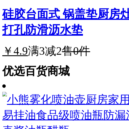
硅胶台面式 锅盖垫厨房
打孔防滑沥水垫
￥4.9
满3减2
售0件
优选百货商城