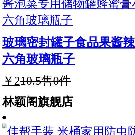
玻璃密封罐子食品果酱辣
六角玻璃瓶子
￥2
10.5
售0件
林颖阁旗舰店