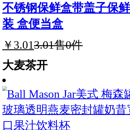
不锈钢保鲜盒带盖子保鲜
装 盒便当盒
￥3.01
3.01
售0件
大麦茶开