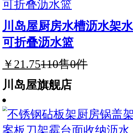
川岛屋厨房水槽沥水架水
可折叠沥水篮
￥21.75
110
售0件
川岛屋旗舰店