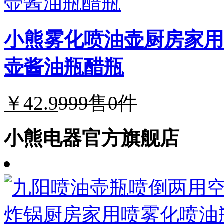
小熊雾化喷油壶厨房家用
壶酱油瓶醋瓶
￥42.9
999
售0件
小熊电器官方旗舰店