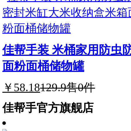
佳帮手装 米桶家用防虫
面粉面桶储物罐
￥58.18
129.9
售0件
佳帮手官方旗舰店