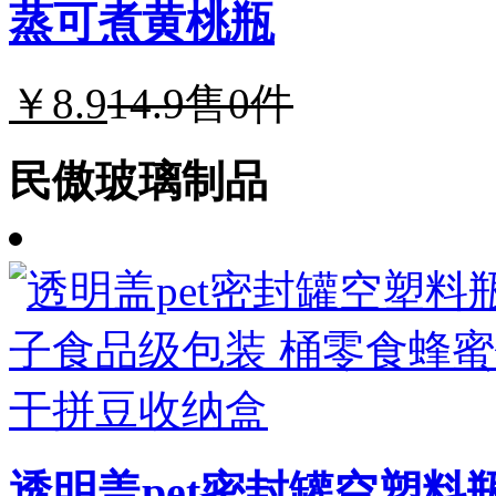
蒸可煮黄桃瓶
￥8.9
14.9
售0件
民傲玻璃制品
透明盖pet密封罐空塑料