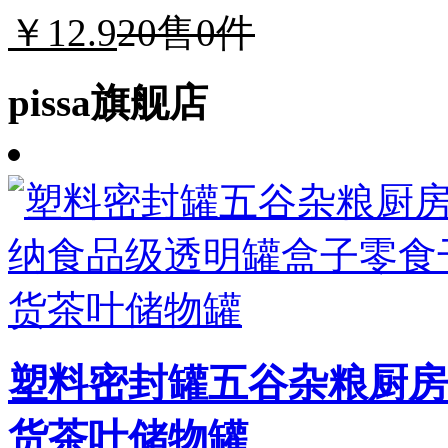
￥12.9
20
售0件
pissa旗舰店
塑料密封罐五谷杂粮厨房
货茶叶储物罐