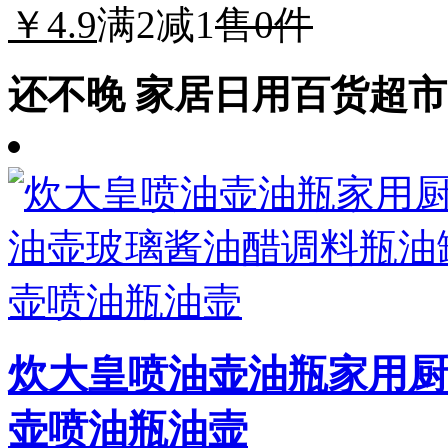
￥4.9
满2减1
售0件
还不晚 家居日用百货超市
炊大皇喷油壶油瓶家用厨
壶喷油瓶油壸