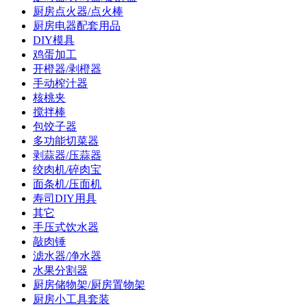
厨房点火器/点火棒
厨房电器配套用品
DIY模具
鸡蛋加工
开橙器/剥橙器
手动榨汁器
核桃夹
搅拌棒
包饺子器
多功能切菜器
剥蒜器/压蒜器
绞肉机/碎肉宝
面条机/压面机
寿司DIY用具
其它
手压式饮水器
敲肉锤
滤水器/净水器
水果分割器
厨房储物架/厨房置物架
厨房小工具套装