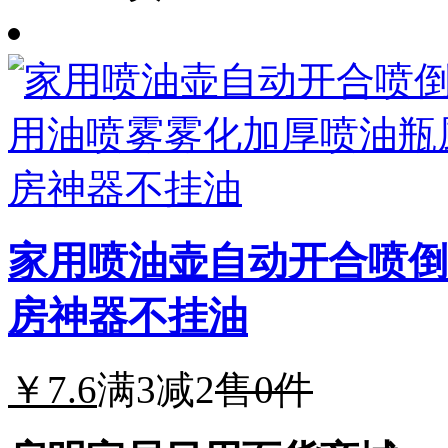
家用喷油壶自动开合喷倒
房神器不挂油
￥7.6
满3减2
售0件