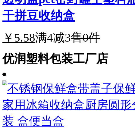
干拼豆收纳盒
￥5.58
满4减3
售0件
优润塑料包装工厂店