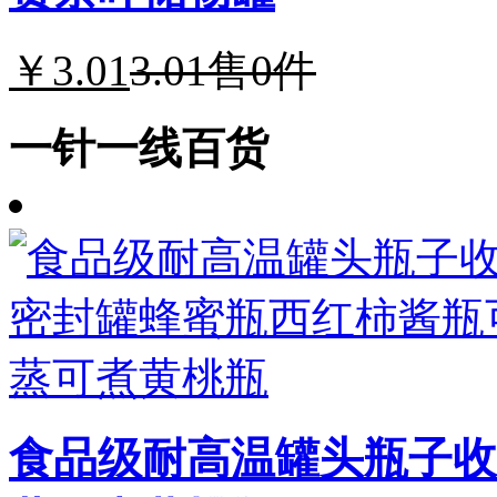
￥3.01
3.01
售0件
一针一线百货
食品级耐高温罐头瓶子收