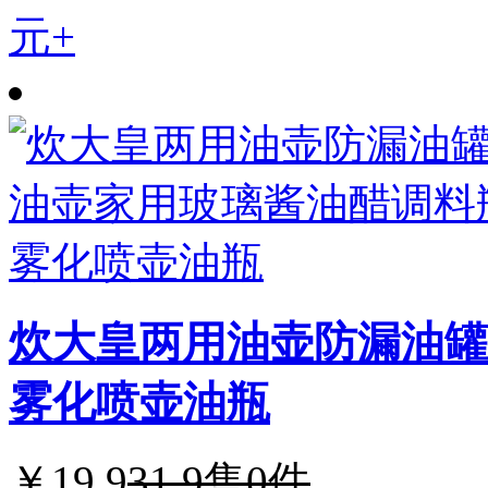
元+
炊大皇两用油壶防漏油罐
雾化喷壶油瓶
￥19.9
31.9
售0件