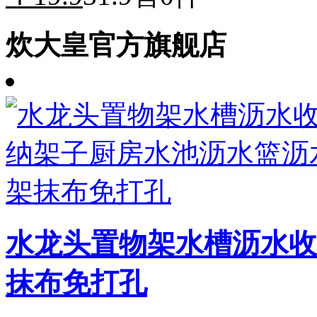
炊大皇官方旗舰店
水龙头置物架水槽沥水收
抹布免打孔