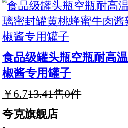
食品级罐头瓶空瓶耐高温
椒酱专用罐子
￥6.7
13.41
售0件
夸克旗舰店