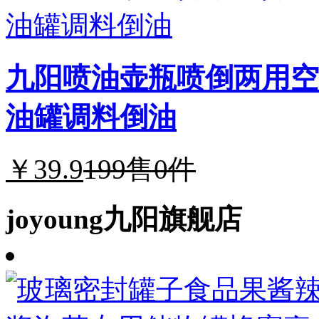
九阳喷油壶瓶喷倒两用空
油罐调料倒油
￥39.9
199
售0件
joyoung九阳旗舰店