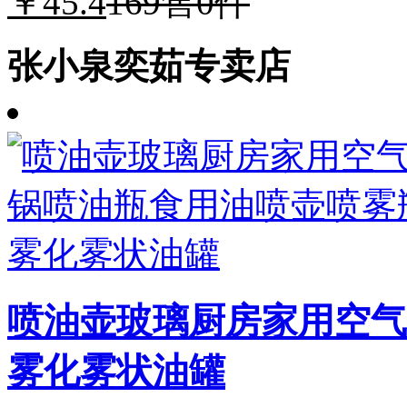
￥45.4
169
售0件
张小泉奕茹专卖店
喷油壶玻璃厨房家用空气
雾化雾状油罐