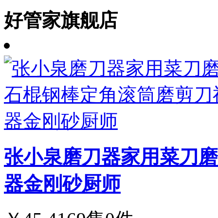
好管家旗舰店
张小泉磨刀器家用菜刀磨
器金刚砂厨师