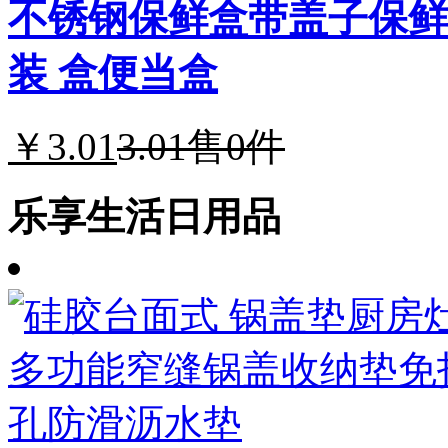
不锈钢保鲜盒带盖子保鲜
装 盒便当盒
￥3.01
3.01
售0件
乐享生活日用品