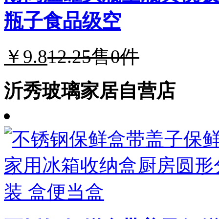
瓶子食品级空
￥9.8
12.25
售0件
沂秀玻璃家居自营店