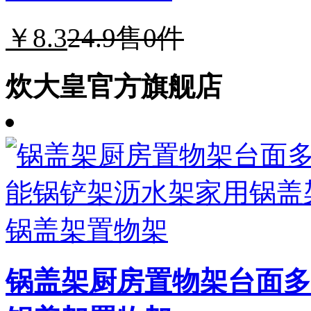
￥8.3
24.9
售0件
炊大皇官方旗舰店
锅盖架厨房置物架台面多