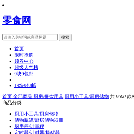
零食网
搜索
首页
限时抢购
领券中心
超级人气榜
9块9包邮
19块9包邮
首页
全部商品
厨房/餐饮用具
厨用小工具/厨房储物
共
9600
款
商品分类
厨用小工具/厨房储物
储物瓶罐/厨房储物器皿
厨房秤/计量秤
定时器/计时器/提醒器