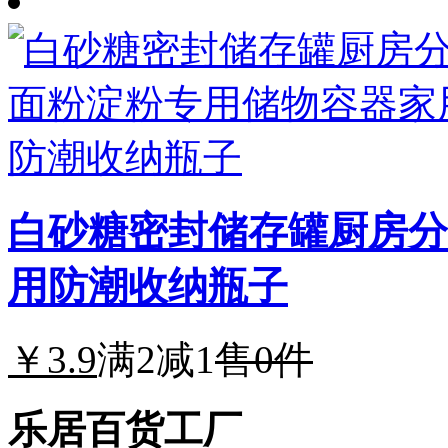
白砂糖密封储存罐厨房分
用防潮收纳瓶子
￥3.9
满2减1
售0件
乐居百货工厂