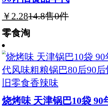
￥2.28
14.8
售0件
零食淘
烧烤味 天津锅巴10袋 9