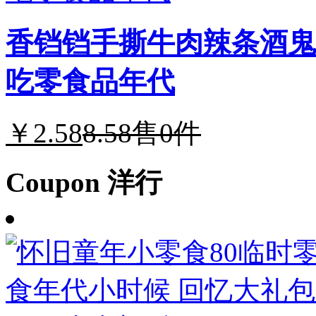
香铛铛手撕牛肉辣条酒鬼
吃零食品年代
￥2.58
8.58
售0件
Coupon 洋行