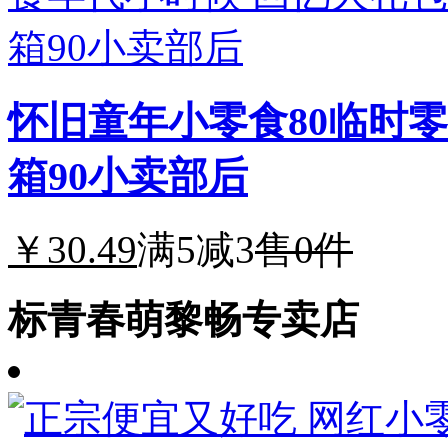
怀旧童年小零食80临时
箱90小卖部后
￥30.49
满5减3
售0件
标青春萌黎畅专卖店