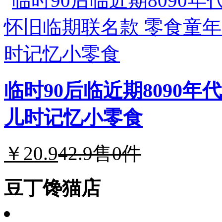
临时90后临近期8090
儿时记忆小零食
￥20.9
42.9
售0件
豆丁馋猫店