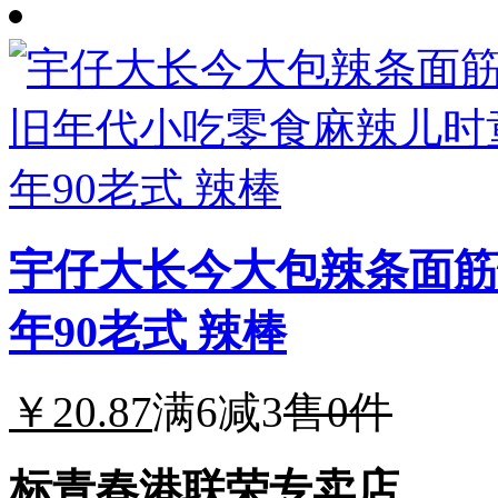
宇仔大长今大包辣条面筋
年90老式 辣棒
￥20.87
满6减3
售0件
标青春港联荣专卖店