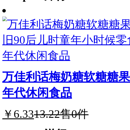
万佳利话梅奶糖软糖糖果
年代休闲食品
￥6.33
13.22
售0件