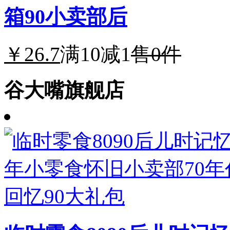
箱90小卖部后
￥26.7
满10减1
售0件
谷大嘴旗舰店