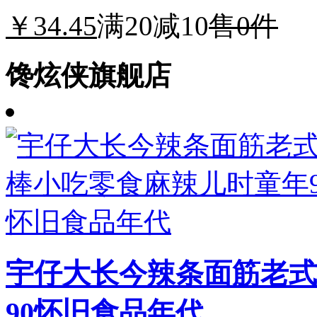
￥34.45
满20减10
售0件
馋炫侠旗舰店
宇仔大长今辣条面筋老式
90怀旧食品年代