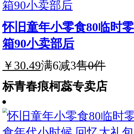
怀旧童年小零食80临时
箱90小卖部后
￥30.49
满6减3
售0件
标青春痕柯蕊专卖店