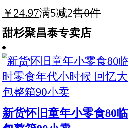
￥24.97
满5减2
售0件
甜杉聚昌泰专卖店
新货怀旧童年小零食80