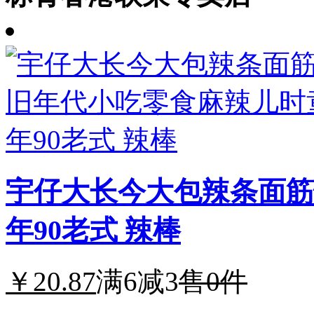
宇仔大长今大包辣条面筋
年90老式 辣棒
￥20.87
满6减3
售0件