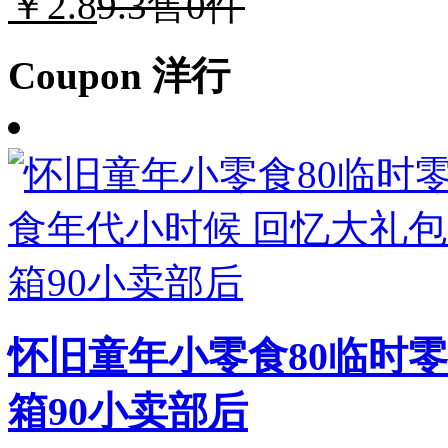
￥2.8
9.3
售0件
Coupon 洋行
怀旧童年小零食80临时
箱90小卖部后