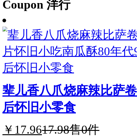
Coupon 洋行
辈儿香八爪烧麻辣比萨卷
后怀旧小零食
￥17.96
17.98
售0件