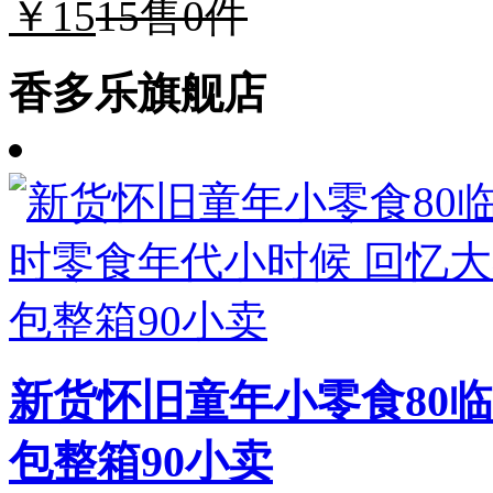
￥15
15
售0件
香多乐旗舰店
新货怀旧童年小零食80
包整箱90小卖