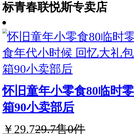
标青春联悦斯专卖店
怀旧童年小零食80临时
箱90小卖部后
￥29.7
29.7
售0件