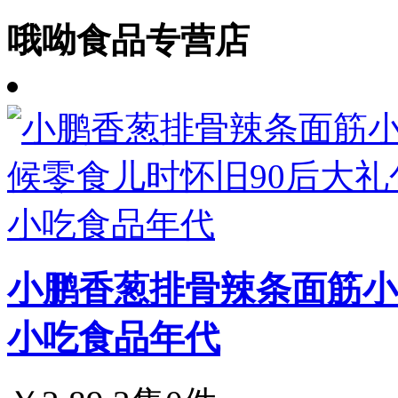
哦呦食品专营店
小鹏香葱排骨辣条面筋小
小吃食品年代