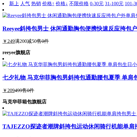
新上
人气
热销
价格↑
价格↓
不限价格
0-30元
31-100元
101-
Reeyee斜挎包男士 休闲通勤胸包便携快速反应挎包
￥249
满200减50
售0件
reeyee旗舰店
七夕礼物 马克华菲胸包男斜挎包通勤腰包夏季 单肩
￥209
499
售0件
马克华菲箱包旗舰店
TAJEZZO探迹者潮牌斜挎包运动休闲骑行机能单肩挎