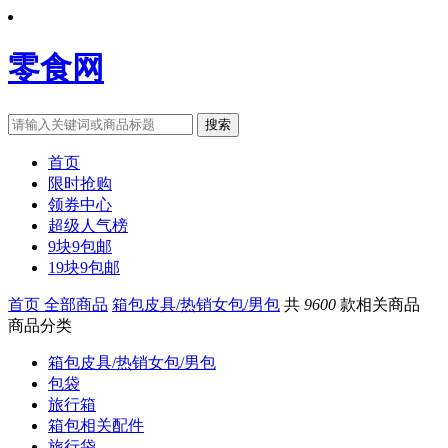
零食网
搜索
首页
限时抢购
领券中心
超级人气榜
9块9包邮
19块9包邮
首页
全部商品
箱包皮具/热销女包/男包
共
9600
款相关商品
商品分类
箱包皮具/热销女包/男包
包袋
旅行箱
箱包相关配件
旅行袋