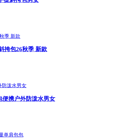
斜挎包26秋季 新款
肩包便携户外防泼水男女