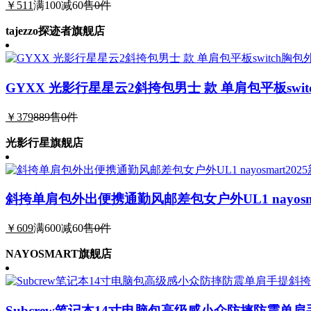
￥511
满100减60
售0件
tajezzo探迹者旗舰店
GYXX 光影行星星云2斜挎包男士 款 单肩包平板swi
￥379
889
售0件
光影行星旗舰店
斜挎单肩包外出便携通勤风邮差包女户外UL1 nayosma
￥609
满600减60
售0件
NAYOSMART旗舰店
Subcrew笔记本14寸电脑包高级感小众防摔防震单