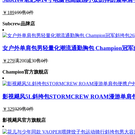
￥189
199
售0件
Subcrew品牌店
女户外单肩包男轻量化潮流通勤胸包 Champion冠军
￥279
满200减30
售0件
Champion官方旗舰店
影视飓风5L斜挎包STORMCREW ROAM漫游单
￥329
329
售0件
影视飓风官方旗舰店