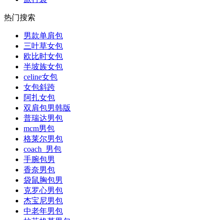
热门搜索
男款单肩包
三叶草女包
欧比时女包
半坡族女包
celine女包
女包斜跨
阿扎女包
双肩包男韩版
普瑞达男包
mcm男包
格莱尔男包
coach 男包
手腕包男
香奈男包
袋鼠胸包男
克罗心男包
杰宝尼男包
中老年男包