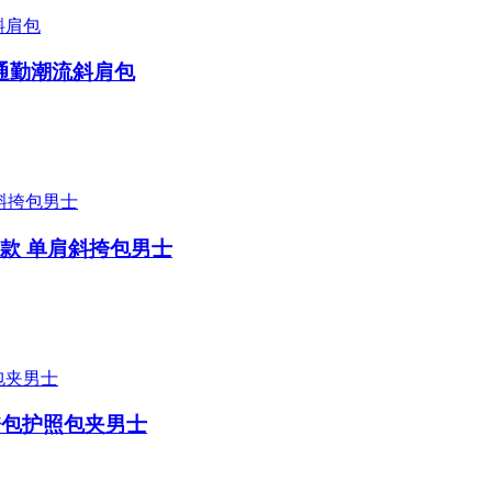
斜挎通勤潮流斜肩包
新款 单肩斜挎包男士
斜挎包护照包夹男士