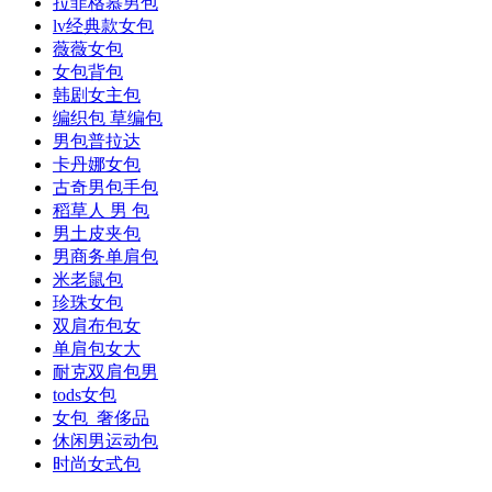
拉菲格慕男包
lv经典款女包
薇薇女包
女包背包
韩剧女主包
编织包 草编包
男包普拉达
卡丹娜女包
古奇男包手包
稻草人 男 包
男土皮夹包
男商务单肩包
米老鼠包
珍珠女包
双肩布包女
单肩包女大
耐克双肩包男
tods女包
女包 奢侈品
休闲男运动包
时尚女式包