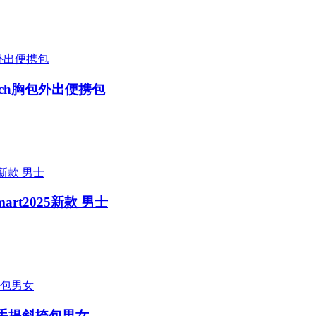
tch胸包外出便携包
rt2025新款 男士
肩手提斜挎包男女