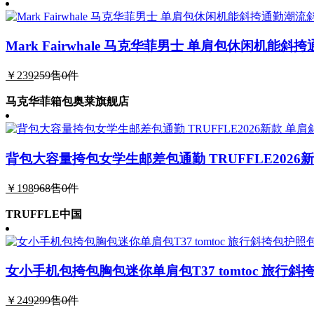
Mark Fairwhale 马克华菲男士 单肩包休闲机能
￥239
259
售0件
马克华菲箱包奥莱旗舰店
背包大容量挎包女学生邮差包通勤 TRUFFLE2026
￥198
968
售0件
TRUFFLE中国
女小手机包挎包胸包迷你单肩包T37 tomtoc 旅行
￥249
299
售0件