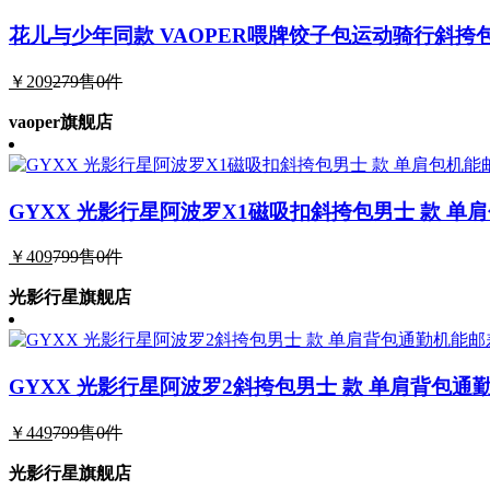
花儿与少年同款 VAOPER喂牌饺子包运动骑行斜挎
￥209
279
售0件
vaoper旗舰店
GYXX 光影行星阿波罗X1磁吸扣斜挎包男士 款 单
￥409
799
售0件
光影行星旗舰店
GYXX 光影行星阿波罗2斜挎包男士 款 单肩背包
￥449
799
售0件
光影行星旗舰店