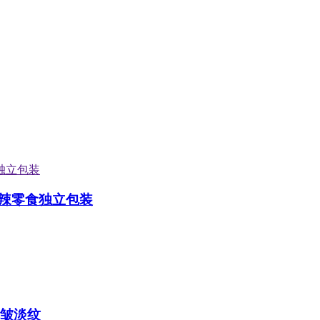
辣零食独立包装
抗皱淡纹