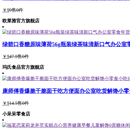
￥9
9
售0件
欧莱雅官方旗舰店
绿箭口香糖原味薄荷56g瓶装绿茶味清新口气办公室
￥9
47.9
售0件
玛氏食品官方旗舰店
康师傅香爆脆干脆面干吃方便面办公室吃货解馋小零
￥9
14.5
售0件
小呆呆零食店