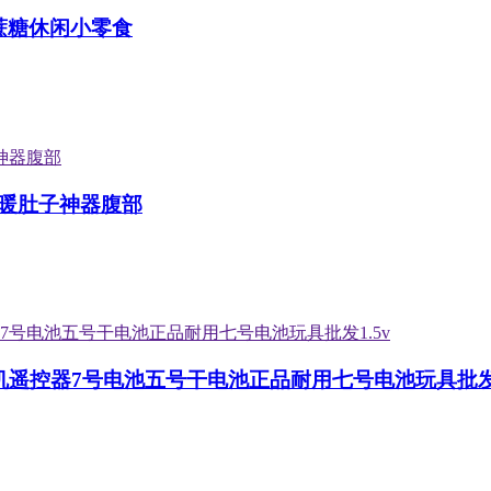
蔗糖休闲小零食
暖肚子神器腹部
机遥控器7号电池五号干电池正品耐用七号电池玩具批发1