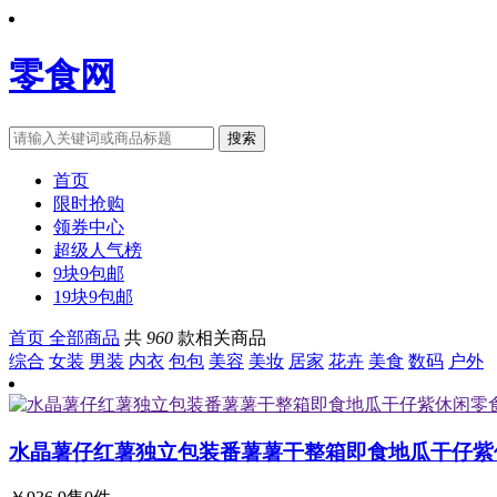
零食网
搜索
首页
限时抢购
领券中心
超级人气榜
9块9包邮
19块9包邮
首页
全部商品
共
960
款相关商品
综合
女装
男装
内衣
包包
美容
美妆
居家
花卉
美食
数码
户外
水晶薯仔红薯独立包装番薯薯干整箱即食地瓜干仔紫