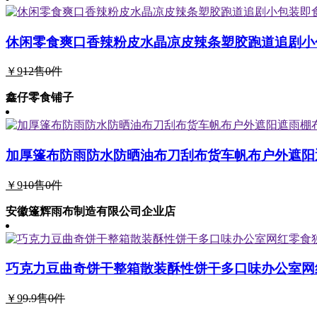
休闲零食爽口香辣粉皮水晶凉皮辣条塑胶跑道追剧小
￥9
12
售0件
鑫仔零食铺子
加厚篷布防雨防水防晒油布刀刮布货车帆布户外遮阳
￥9
10
售0件
安徽篷辉雨布制造有限公司企业店
巧克力豆曲奇饼干整箱散装酥性饼干多口味办公室网
￥9
9.9
售0件