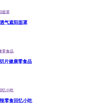
丝透气遮阳面罩
司切片健康零食品
麻辣零食回忆小吃