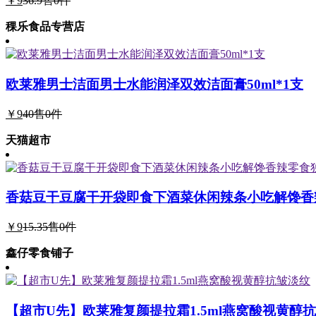
￥9
36.9
售0件
稞乐食品专营店
欧莱雅男士洁面男士水能润泽双效洁面膏50ml*1支
￥9
40
售0件
天猫超市
香菇豆干豆腐干开袋即食下酒菜休闲辣条小吃解馋香
￥9
15.35
售0件
鑫仔零食铺子
【超市U先】欧莱雅复颜提拉霜1.5ml燕窝酸视黄醇