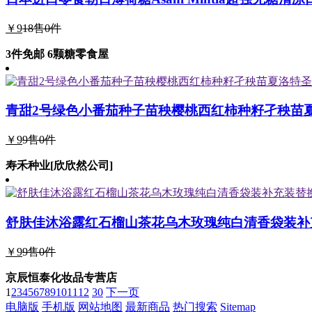
￥9
18
售0件
3件免邮 6颗糖零食屋
青甜2号绿色小番茄种子苗秧樱桃西红柿种籽孑秧苗
￥9
9
售0件
寿禾种业[欣欣然公司]
舒肤佳沐浴露红石榴山茶花乌木玫瑰纯白清香袋装补充
￥9
9
售0件
京辰恒泰化妆品专营店
1
2
3
4
5
6
7
8
9
10
11
12
30
下一页
电脑版
手机版
网站地图
最新商品
热门搜索
Sitemap