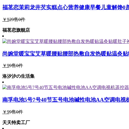
福茗恋茉莉龙井芡实糕点心营养健康早餐儿童解馋0
￥9
29
售0件
福茗恋旗舰店
尚婉堂暖宝宝艾草暖腰贴腰部热敷自发热暖贴温灸贴
￥9
9
售0件
洛汐汐の生活集
南孚电池5号7号40节五号电池碱性电池AA空调电视
￥9
9
售0件
天天特卖工厂