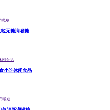
携大粒无糖润喉糖
食小吃休闲食品
凉口气清新润喉糖