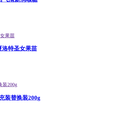
夏洛特圣女果苗
装替换装200g