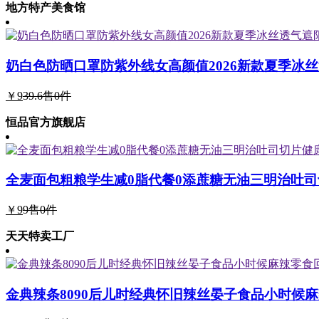
地方特产美食馆
奶白色防晒口罩防紫外线女高颜值2026新款夏季冰
￥9
39.6
售0件
恒品官方旗舰店
全麦面包粗粮学生减0脂代餐0添蔗糖无油三明治吐
￥9
9
售0件
天天特卖工厂
金典辣条8090后儿时经典怀旧辣丝晏子食品小时候