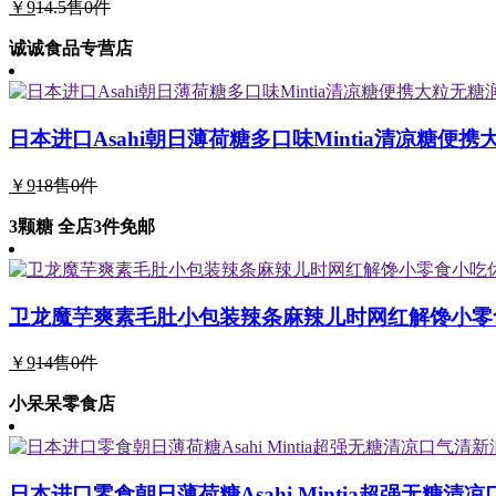
￥9
14.5
售0件
诚诚食品专营店
日本进口Asahi朝日薄荷糖多口味Mintia清凉糖便
￥9
18
售0件
3颗糖 全店3件免邮
卫龙魔芋爽素毛肚小包装辣条麻辣儿时网红解馋小零
￥9
14
售0件
小呆呆零食店
日本进口零食朝日薄荷糖Asahi Mintia超强无糖清