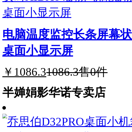
电脑温度监控长条屏幕状态
桌面小显示屏
￥1086.3
1086.3
售0件
半婵娟影华诺专卖店