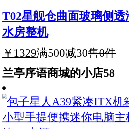
T02星舰仓曲面玻璃侧透
水房整机
￥1329
满500减30
售0件
兰亭序语商城的小店58