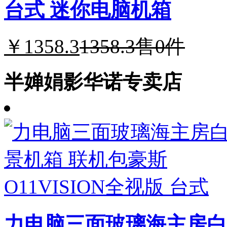
台式 迷你电脑机箱
￥1358.3
1358.3
售0件
半婵娟影华诺专卖店
力电脑三面玻璃海主房白