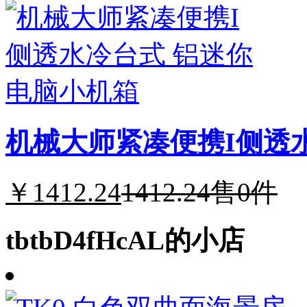
机械大师紧凑便携I侧透
￥1412.24
1412.24
售0件
tbtbD4fHcAL的小店