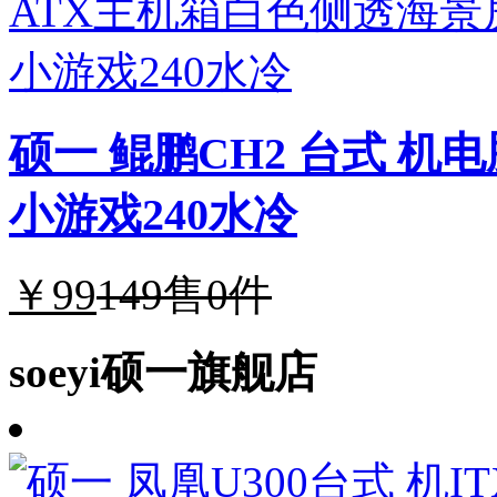
硕一 鲲鹏CH2 台式 
小游戏240水冷
￥99
149
售0件
soeyi硕一旗舰店