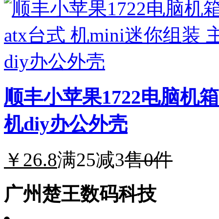
顺丰小苹果1722电脑机箱m
机diy办公外壳
￥26.8
满25减3
售0件
广州楚王数码科技