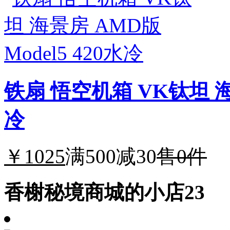
铁扇 悟空机箱 VK钛坦 海景
冷
￥1025
满500减30
售0件
香榭秘境商城的小店23