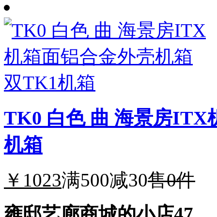
TK0 白色 曲 海景房I
机箱
￥1023
满500减30
售0件
雍邸艺廊商城的小店47