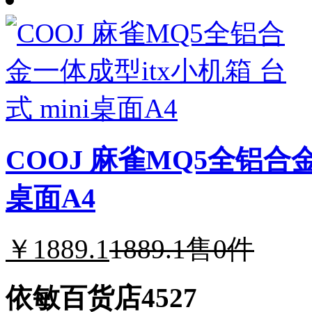
COOJ 麻雀MQ5全铝合金
桌面A4
￥1889.1
1889.1
售0件
依敏百货店4527