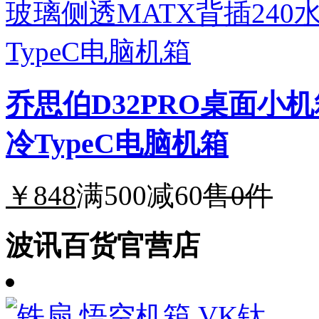
乔思伯D32PRO桌面小机
冷TypeC电脑机箱
￥848
满500减60
售0件
波讯百货官营店