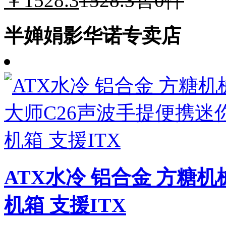
￥1528.3
1528.3
售0件
半婵娟影华诺专卖店
ATX水冷 铝合金 方糖
机箱 支援ITX