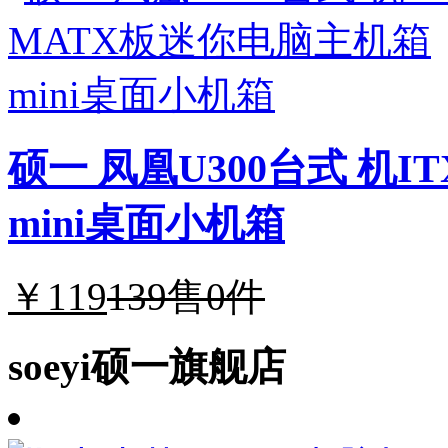
硕一 凤凰U300台式 机I
mini桌面小机箱
￥119
139
售0件
soeyi硕一旗舰店