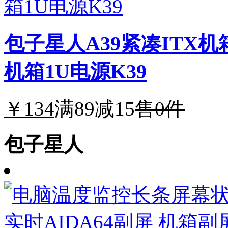
包子星人A39紧凑ITX
机箱1U电源K39
￥134
满89减15
售0件
包子星人