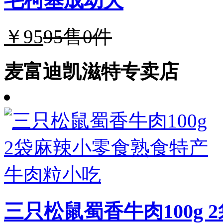
毛柯基成幼犬
￥95
95
售0件
麦富迪凯滋特专卖店
三只松鼠蜀香牛肉100g