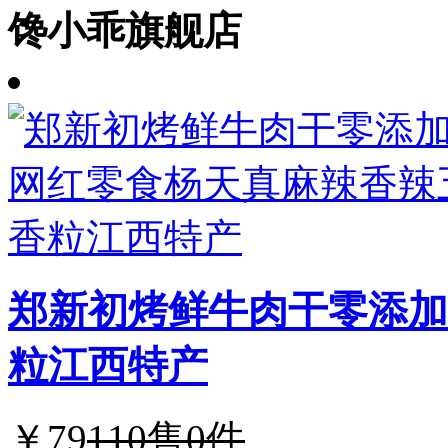
馋小乖旗舰店
郑新初烤鲜牛肉干零添加
粒江西特产
￥79
110
售0件