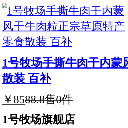
1号牧场手撕牛肉干内蒙
散装 百补
￥85
88.8
售0件
1号牧场旗舰店