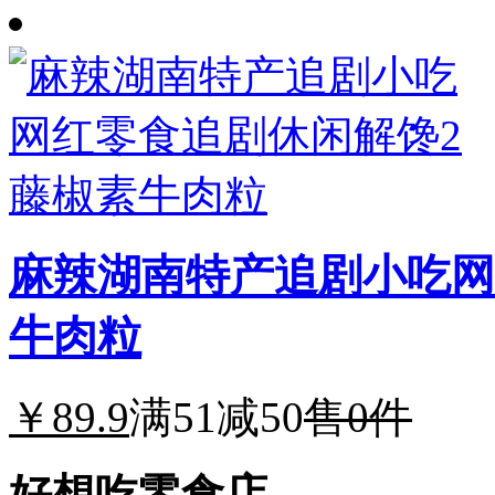
麻辣湖南特产追剧小吃网
牛肉粒
￥89.9
满51减50
售0件
好想吃零食店