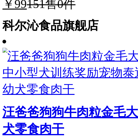
￥99
151
售0件
科尔沁食品旗舰店
汪爸爸狗狗牛肉粒金毛大
犬零食肉干