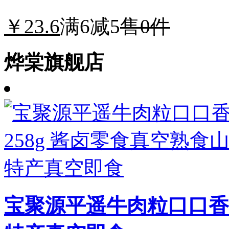
￥23.6
满6减5
售0件
烨棠旗舰店
宝聚源平遥牛肉粒口口香2