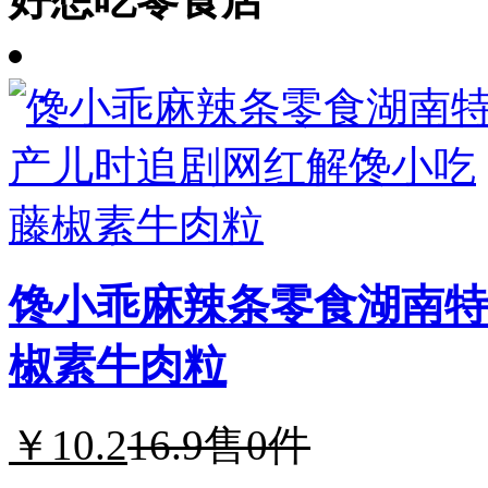
馋小乖麻辣条零食湖南特
椒素牛肉粒
￥10.2
16.9
售0件