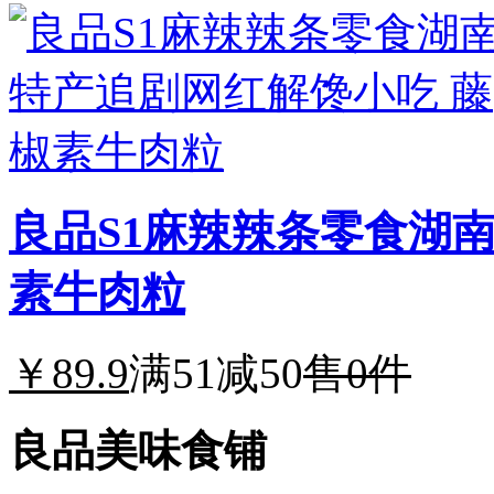
良品S1麻辣辣条零食湖
素牛肉粒
￥89.9
满51减50
售0件
良品美味食铺