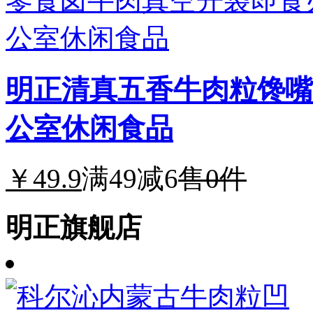
明正清真五香牛肉粒馋嘴
公室休闲食品
￥49.9
满49减6
售0件
明正旗舰店