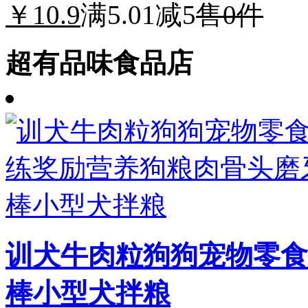
￥10.9
满5.01减5
售0件
超有品味食品店
训犬牛肉粒狗狗宠物零食
棒小型犬拌粮