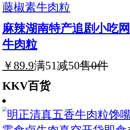
麻辣湖南特产追剧小吃网
牛肉粒
￥89.9
满51减50
售0件
KKV百货