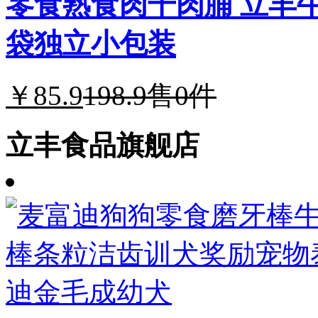
零食熟食肉干肉脯 立丰牛
袋独立小包装
￥85.9
198.9
售0件
立丰食品旗舰店