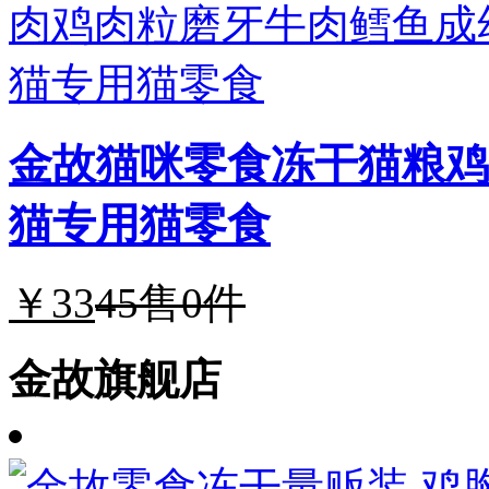
金故猫咪零食冻干猫粮鸡
猫专用猫零食
￥33
45
售0件
金故旗舰店