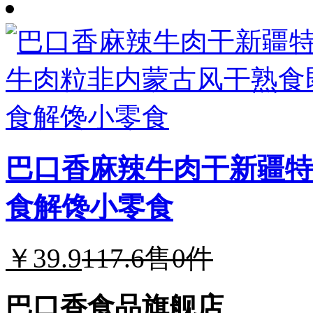
巴口香麻辣牛肉干新疆特
食解馋小零食
￥39.9
117.6
售0件
巴口香食品旗舰店