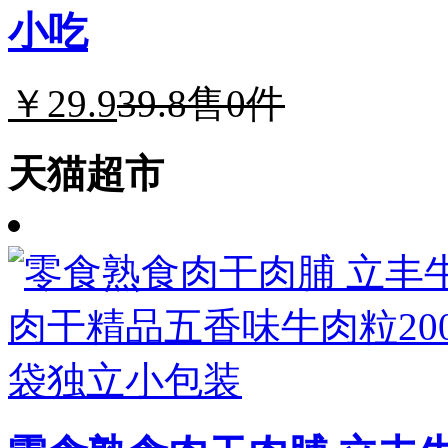
小吃
￥29.9
39.8
售0件
天猫超市