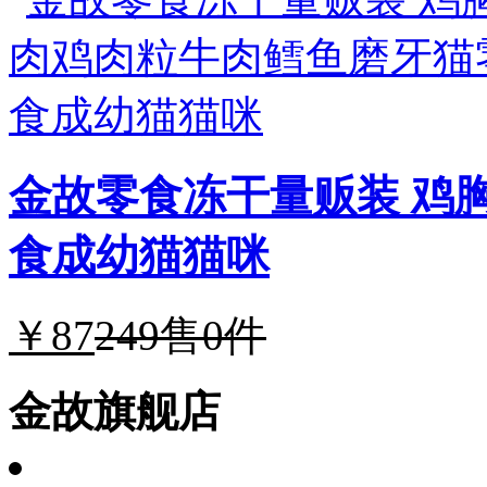
金故零食冻干量贩装 鸡
食成幼猫猫咪
￥87
249
售0件
金故旗舰店