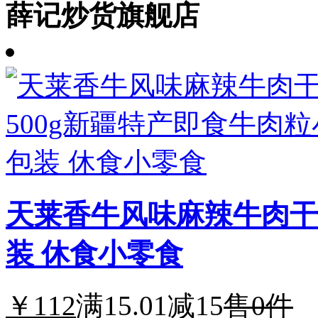
薛记炒货旗舰店
天莱香牛风味麻辣牛肉干
装 休食小零食
￥112
满15.01减15
售0件