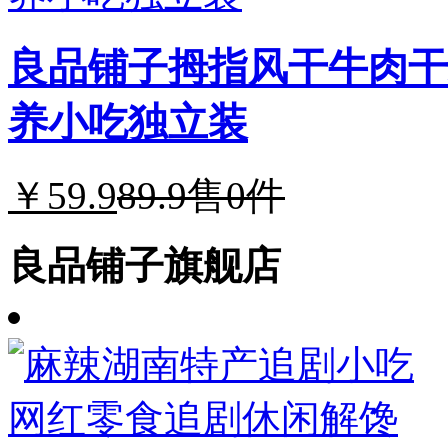
良品铺子拇指风干牛肉干
养小吃独立装
￥59.9
89.9
售0件
良品铺子旗舰店