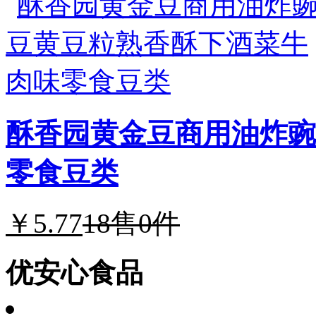
酥香园黄金豆商用油炸豌
零食豆类
￥5.77
18
售0件
优安心食品