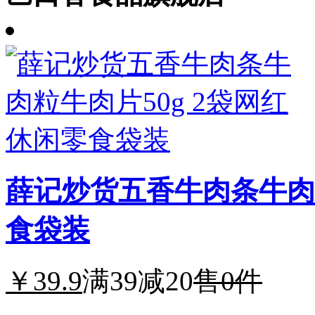
薛记炒货五香牛肉条牛肉粒
食袋装
￥39.9
满39减20
售0件