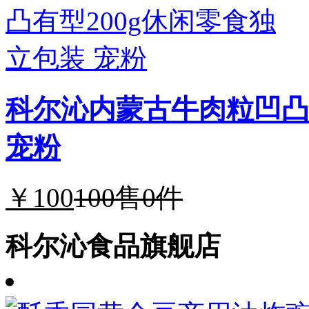
科尔沁内蒙古牛肉粒凹凸
宠粉
￥100
100
售0件
科尔沁食品旗舰店