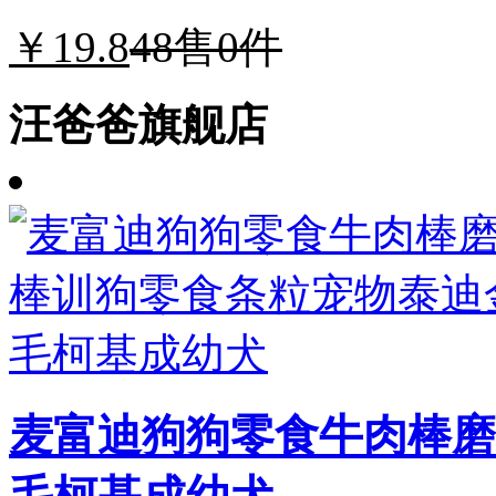
￥19.8
48
售0件
汪爸爸旗舰店
麦富迪狗狗零食牛肉棒磨