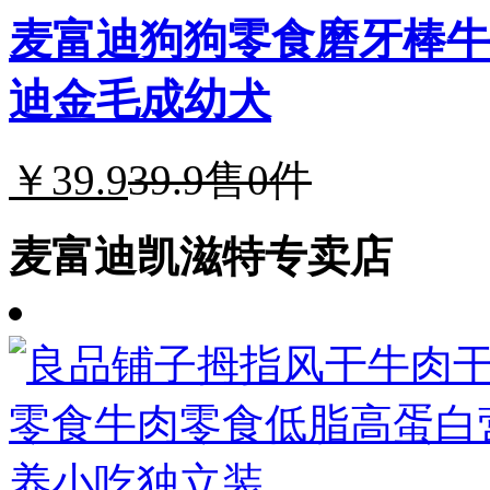
麦富迪狗狗零食磨牙棒牛
迪金毛成幼犬
￥39.9
39.9
售0件
麦富迪凯滋特专卖店