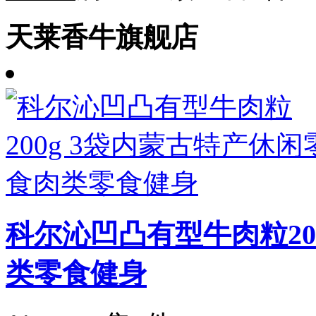
天莱香牛旗舰店
科尔沁凹凸有型牛肉粒20
类零食健身