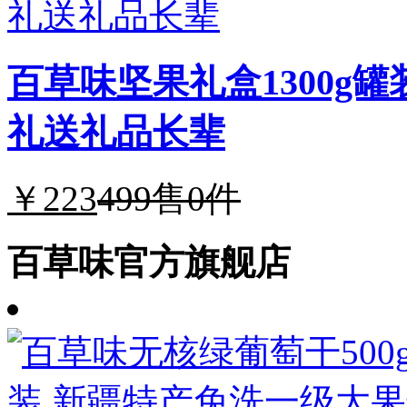
百草味坚果礼盒1300g
礼送礼品长辈
￥223
499
售0件
百草味官方旗舰店