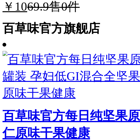
￥10
69.9
售0件
百草味官方旗舰店
百草味官方每日纯坚果原
仁原味干果健康