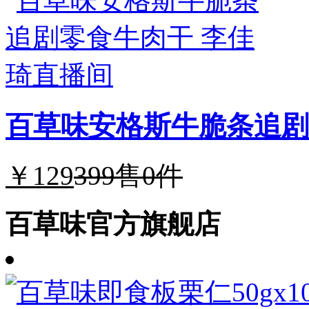
百草味安格斯牛脆条追剧
￥129
399
售0件
百草味官方旗舰店