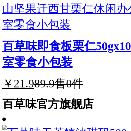
百草味即食板栗仁50gx
室零食小包装
￥21.9
89.9
售0件
百草味官方旗舰店