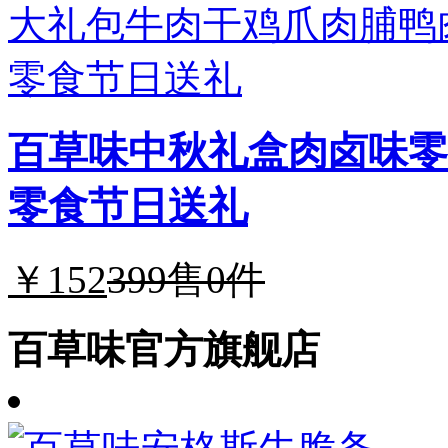
百草味中秋礼盒肉卤味零
零食节日送礼
￥152
399
售0件
百草味官方旗舰店