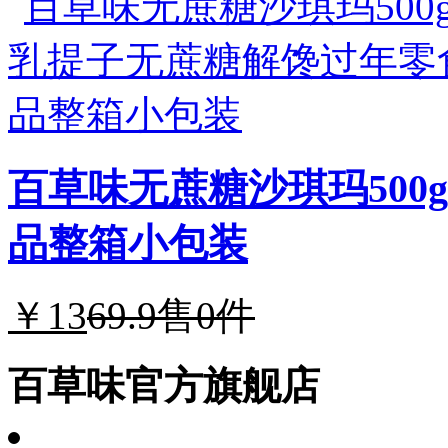
百草味无蔗糖沙琪玛50
品整箱小包装
￥13
69.9
售0件
百草味官方旗舰店