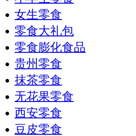
女生零食
零食大礼包
零食膨化食品
贵州零食
抹茶零食
无花果零食
西安零食
豆皮零食