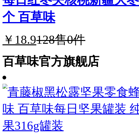
个 百草味
￥18.9
128
售0件
百草味官方旗舰店