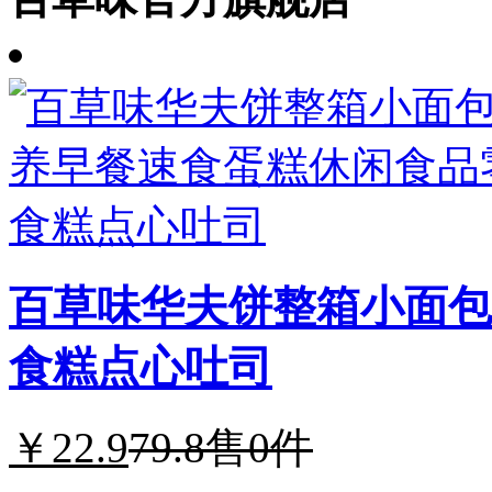
百草味华夫饼整箱小面包
食糕点心吐司
￥22.9
79.8
售0件