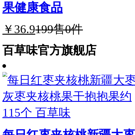
果健康食品
￥36.9
199
售0件
百草味官方旗舰店
每日红枣夹核桃新疆大枣